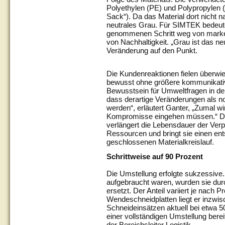
Polyethylen (PE) und Polypropylen (
Sack“). Da das Material dort nicht na
neutrales Grau. Für SIMTEK bedeute
genommenen Schritt weg von marken
von Nachhaltigkeit. „Grau ist das ne
Veränderung auf den Punkt.
Die Kundenreaktionen fielen überwie
bewusst ohne größere kommunikative
Bewusstsein für Umweltfragen in de
dass derartige Veränderungen als 
werden“, erläutert Ganter, „Zumal wi
Kompromisse eingehen müssen.“ D
verlängert die Lebensdauer der Ver
Ressourcen und bringt sie einen ent
geschlossenen Materialkreislauf.
Schrittweise auf 90 Prozent
Die Umstellung erfolgte sukzessive
aufgebraucht waren, wurden sie du
ersetzt. Der Anteil variiert je nach
Wendeschneidplatten liegt er inzwis
Schneideinsätzen aktuell bei etwa 5
einer vollständigen Umstellung bere
der Bereichsleiter Logistik.