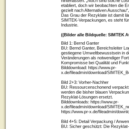
hinterlassen. „Noch sind solche Lös
etabliert, doch wir beobachten die 
gezielt nach Alternativen Ausschau“
Das Grau der Rezyklate ist damit lä
SIMTEK-Verpackungen, es steht für
Industrie.
((Bilder alle Bildquelle: SIMTEK 
Bild 1: Bernd Ganter
BU: Bernd Ganter, Bereichsleiter Lo
gestiegene Umweltbewusstsein in de
Veränderungen als notwendiger Fort
Kompromisse bei Qualität und Funkt
Bilddownload: https://www.pr-
x.de/fileadmin/download/SIMTEK_B
Bild 2+3: Vorher-Nachher
BU: Ressourcenschonend verpackt
werden die bisher blauen Verpacku
Rezyklat-Lösungen ersetzt.
Bilddownloads: https://www.pr-
x.de/fileadmin/download/SIMTEK_
https://www.pr-x.de/fileadmin/dow
Bild 4+5: Detail Verpackung / Anwe
BU: Sicher geschützt: Die Rezyklat