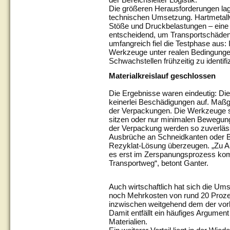
Die größeren Herausforderungen lage
technischen Umsetzung. Hartmetall
Stöße und Druckbelastungen – eine 
entscheidend, um Transportschäde
umfangreich fiel die Testphase aus:
Werkzeuge unter realen Bedingunge
Schwachstellen frühzeitig zu identifi
Materialkreislauf geschlossen
Die Ergebnisse waren eindeutig: D
keinerlei Beschädigungen auf. Maßge
der Verpackungen. Die Werkzeuge sin
sitzen oder nur minimalen Bewegung
der Verpackung werden so zuverlässi
Ausbrüche an Schneidkanten oder B
Rezyklat-Lösung überzeugen. „Zu Au
es erst im Zerspanungsprozess ko
Transportweg“, betont Ganter.
Auch wirtschaftlich hat sich die Ums
noch Mehrkosten von rund 20 Prozent
inzwischen weitgehend dem der vor
Damit entfällt ein häufiges Argumen
Materialien.