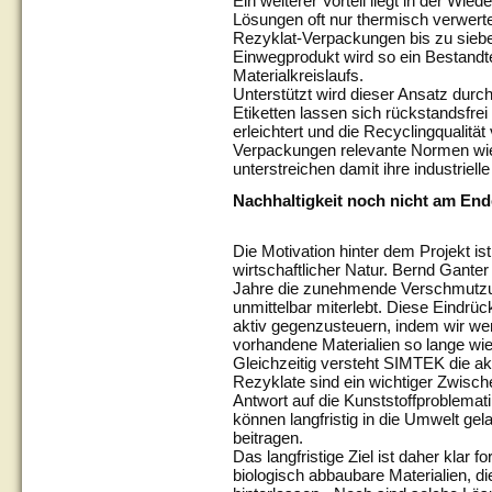
Ein weiterer Vorteil liegt in der Wie
Lösungen oft nur thermisch verwert
Rezyklat-Verpackungen bis zu sieb
Einwegprodukt wird so ein Bestandte
Materialkreislaufs.
Unterstützt wird dieser Ansatz durch
Etiketten lassen sich rückstandsfre
erleichtert und die Recyclingqualität
Verpackungen relevante Normen wi
unterstreichen damit ihre industrielle
Nachhaltigkeit noch nicht am End
Die Motivation hinter dem Projekt ist
wirtschaftlicher Natur. Bernd Ganter 
Jahre die zunehmende Verschmutzun
unmittelbar miterlebt. Diese Eindrü
aktiv gegenzusteuern, indem wir we
vorhandene Materialien so lange wie 
Gleichzeitig versteht SIMTEK die ak
Rezyklate sind ein wichtiger Zwisch
Antwort auf die Kunststoffproblemat
können langfristig in die Umwelt ge
beitragen.
Das langfristige Ziel ist daher klar f
biologisch abbaubare Materialien, d