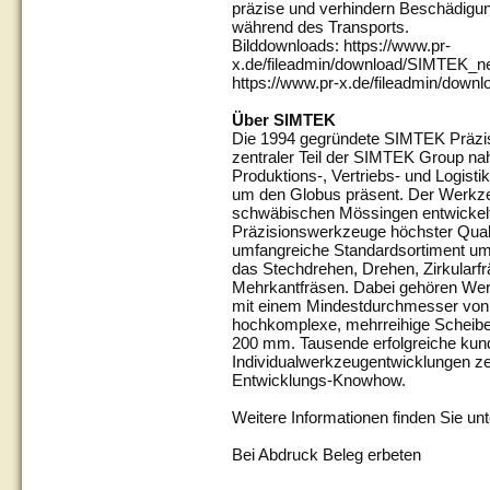
präzise und verhindern Beschädig
während des Transports.
Bilddownloads: https://www.pr-
x.de/fileadmin/download/SIMTEK_
https://www.pr-x.de/fileadmin/dow
Über SIMTEK
Die 1994 gegründete SIMTEK Präzi
zentraler Teil der SIMTEK Group nah
Produktions-, Vertriebs- und Logisti
um den Globus präsent. Der Werkze
schwäbischen Mössingen entwickelt, f
Präzisionswerkzeuge höchster Quali
umfangreiche Standardsortiment umf
das Stechdrehen, Drehen, Zirkularf
Mehrkantfräsen. Dabei gehören We
mit einem Mindestdurchmesser von
hochkomplexe, mehrreihige Scheib
200 mm. Tausende erfolgreiche kun
Individualwerkzeugentwicklungen 
Entwicklungs-Knowhow.
Weitere Informationen finden Sie un
Bei Abdruck Beleg erbeten