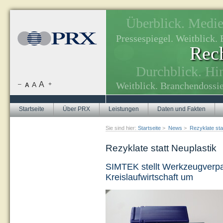
Überblick. Medien
, Themenplanung.
Pressespiegel. Weitblick
Rech
tuellen Themen.
Durchblick. Hi
A
Weitblick. Branchendossie
–
A
+
A
Startseite
Über PRX
Leistungen
Daten und Fakten
Sie sind hier:
Startseite
>
News
>
Rezyklate sta
Rezyklate statt Neuplastik
SIMTEK stellt Werkzeugverp
Kreislaufwirtschaft um